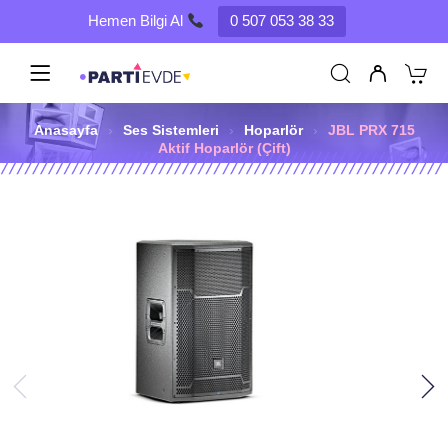
Hemen Bilgi Al
0 507 053 38 33
Anasayfa
›
Ses Sistemleri
›
Hoparlör
›
JBL PRX 715
Aktif Hoparlör (Çift)