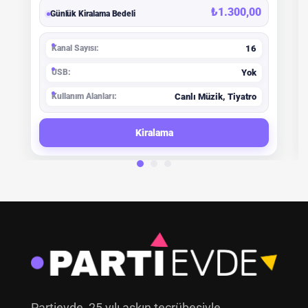
₺
1.300,00
Günlük Kiralama Bedeli
Kanal Sayısı:
16
USB:
Yok
Kullanım Alanları:
Canlı Müzik, Tiyatro
Kiralama
Partievde, 25 yılı aşkın tecrübesiyle