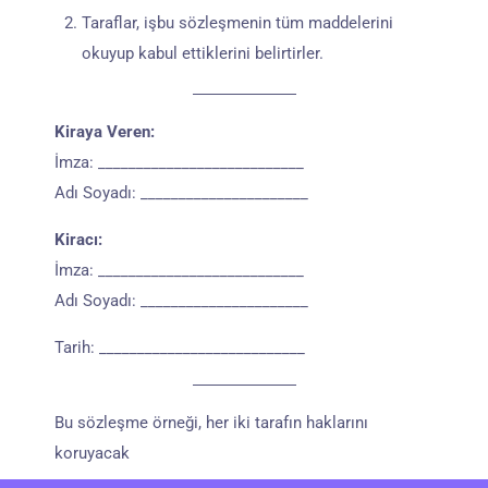
Taraflar, işbu sözleşmenin tüm maddelerini
okuyup kabul ettiklerini belirtirler.
Kiraya Veren:
İmza: ___________________________
Adı Soyadı: ______________________
Kiracı:
İmza: ___________________________
Adı Soyadı: ______________________
Tarih: ___________________________
Bu sözleşme örneği, her iki tarafın haklarını
koruyacak