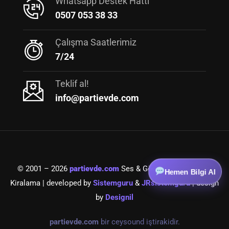
Whatsapp Destek Hattı
0507 053 38 33
Çalışma Saatlerimiz
7/24
Teklif al!
info@partievde.com
© 2001 – 2026
partievde.com
Ses & Görüntü Ekipmanları
Hemen Bilgi Al
Kiralama | developed by
Sistemguru
&
JRsistemguru
| design
by
Designil
partievde.com
bir ceysound iştirakidir.