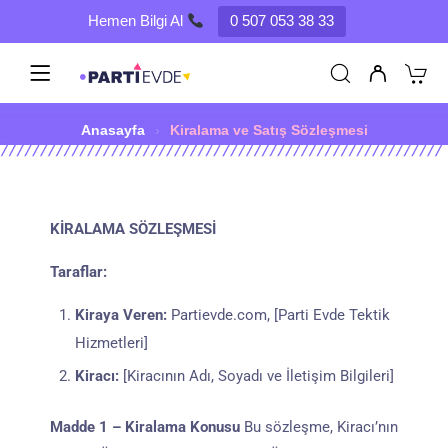
Hemen Bilgi Al
0 507 053 38 33
Anasayfa
›
Kiralama ve Satış Sözleşmesi
KİRALAMA SÖZLEŞMESİ
Taraflar:
Kiraya Veren:
Partievde.com, [Parti Evde Tektik
Hizmetleri]
Kiracı:
[Kiracının Adı, Soyadı ve İletişim Bilgileri]
Madde 1 – Kiralama Konusu
Bu sözleşme, Kiracı’nın