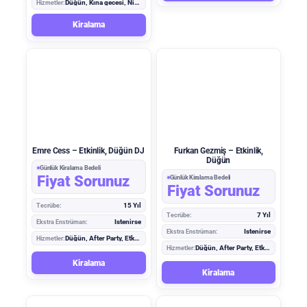
Hizmetler:
Düğün, Kına gecesi, Nişan
Kiralama
Emre Cess – Etkinlik, Düğün DJ
Furkan Gezmiş – Etkinlik,
Düğün
Günlük Kiralama Bedeli
Fiyat Sorunuz
Günlük Kiralama Bedeli
Fiyat Sorunuz
Tecrübe:
15 Yıl
Tecrübe:
7 Yıl
Ekstra Enstrüman:
İstenirse
Ekstra Enstrüman:
İstenirse
Hizmetler:
Düğün, After Party, Etkinlik, Koktail
Hizmetler:
Düğün, After Party, Etkinlik, Koktail
Kiralama
Kiralama