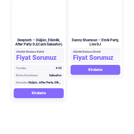
Deeptech – Düğün, Etkinlik,
Danny Shamoun – Etnik Party,
After Party DJ(Canlı Saksafon)
Live DJ
Günlük Kiralama Bedeli
Günlük Kiralama Bedeli
Fiyat Sorunuz
Fiyat Sorunuz
Tecrübe:
4 Yıl
Kiralama
Ekstra Enstrüman:
Saksafon
Hizmetler:
Düğün, After Party, Etkinlik, Koktail
Kiralama