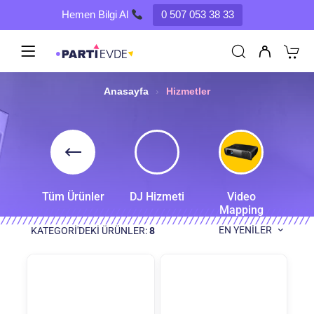
Hemen Bilgi Al
0 507 053 38 33
Anasayfa
›
Hizmetler
Tüm Ürünler
DJ Hizmeti
Video
Mapping
EN YENILER
KATEGORI'DEKI ÜRÜNLER:
8