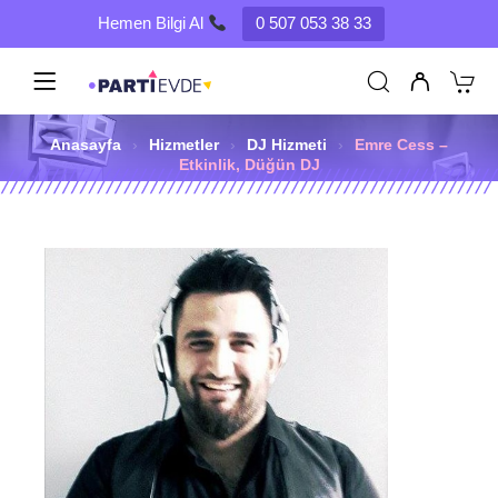
Hemen Bilgi Al
0 507 053 38 33
Anasayfa
›
Hizmetler
›
DJ Hizmeti
›
Emre Cess –
Etkinlik, Düğün DJ