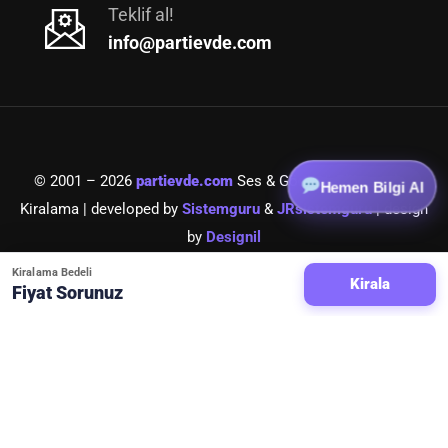
Teklif al!
info@partievde.com
© 2001 – 2026
partievde.com
Ses & Görüntü Ekipmanları
Hemen Bilgi Al
Kiralama | developed by
Sistemguru
&
JRsistemguru
| design
by
Designil
Kiralama Bedeli
Kirala
partievde.com
bir ceysound iştirakidir.
Fiyat Sorunuz